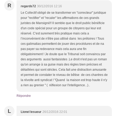
R
regards72
30/12/2016 12:16
Le Collectif obligé de se transformer en "correcteur" juridique
pour "rectifier" et "recaler" les affirmations de ces grands
juristes de Mansigné!! Il semble que le droit public bénéficie
d'un code spécial pour un groupe de citoyens qui leur est
réservé. C'est surement très pratique mais cela a
l’inconvénient de n'être pas utilisé dans les prétoires ! Tous
ces galimatias permettent de jouer des procédures et de na
pas payer sa redevance mais cela aura une fin
obligatoirement ! Je doute que le Tribunal soit convaincu par
des arguments aussi fantaisistes .Le droit n'est pas un roman
qu'on arrange à sa guise mais des règles bien précises et
détaillées qui sont strictes. Cela fait une distraction amusante
et permet de constater le niveau de bêtise de ces chantres de
la révolte anti syndicat ! "Quand la maison est trop haute il n'y
a rien au grenier " ( réflexion sur l'intelligence...)..
Répondre
L
Lionel lesueur
26/12/2016 22:01