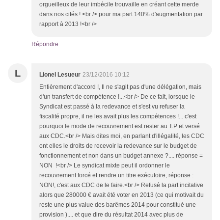
orgueilleux de leur imbécile trouvaille en créant cette merde
dans nos cités ! <br /> pour ma part 140% d'augmentation par
rapport à 2013 !<br />
Répondre
L
Lionel Lesueur
23/12/2016 10:12
Entièrement d'accord !, Il ne s'agit pas d'une délégation, mais
d'un transfert de compétence !...<br /> De ce fait, lorsque le
Syndicat est passé à la redevance et s'est vu refuser la
fiscalité propre, il ne les avait plus les compétences !... c'est
pourquoi le mode de recouvrement est rester au T.P et versé
aux CDC.<br /> Mais dites moi, en parlant d'illégalité, les CDC
ont elles le droits de recevoir la redevance sur le budget de
fonctionnement et non dans un budget annexe ?.... réponse =
NON !<br /> Le syndicat mixte peut il ordonner le
recouvrement forcé et rendre un titre exécutoire, réponse :
NON!, c'est aux CDC de le faire.<br /> Refusé la part incitative
alors que 280000 € avait été voter en 2013 (ce qui motivait du
reste une plus value des barêmes 2014 pour constitué une
provision ).... et que dire du résultat 2014 avec plus de