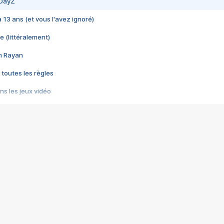
 DayZ
 a 13 ans (et vous l'avez ignoré)
e (littéralement)
im Rayan
 toutes les règles
s les jeux vidéo
us choquant de Rockstar ? - Le scandale BULLY
e plus moche de Steam
du RÊVE tourne au CAUCHEMAR
pendant 8 heures
it… à tort
umiliés par un jeu vidéo
ire - Final Fantasy 8