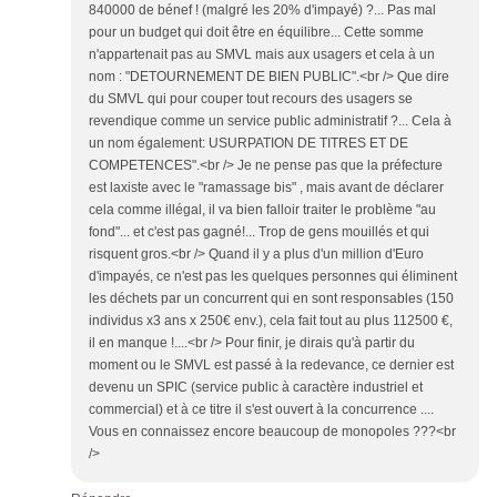
840000 de bénef ! (malgré les 20% d'impayé) ?... Pas mal
pour un budget qui doit être en équilibre... Cette somme
n'appartenait pas au SMVL mais aux usagers et cela à un
nom : "DETOURNEMENT DE BIEN PUBLIC".<br /> Que dire
du SMVL qui pour couper tout recours des usagers se
revendique comme un service public administratif ?... Cela à
un nom également: USURPATION DE TITRES ET DE
COMPETENCES".<br /> Je ne pense pas que la préfecture
est laxiste avec le "ramassage bis" , mais avant de déclarer
cela comme illégal, il va bien falloir traiter le problème "au
fond"... et c'est pas gagné!... Trop de gens mouillés et qui
risquent gros.<br /> Quand il y a plus d'un million d'Euro
d'impayés, ce n'est pas les quelques personnes qui éliminent
les déchets par un concurrent qui en sont responsables (150
individus x3 ans x 250€ env.), cela fait tout au plus 112500 €,
il en manque !....<br /> Pour finir, je dirais qu'à partir du
moment ou le SMVL est passé à la redevance, ce dernier est
devenu un SPIC (service public à caractère industriel et
commercial) et à ce titre il s'est ouvert à la concurrence ....
Vous en connaissez encore beaucoup de monopoles ???<br
/>