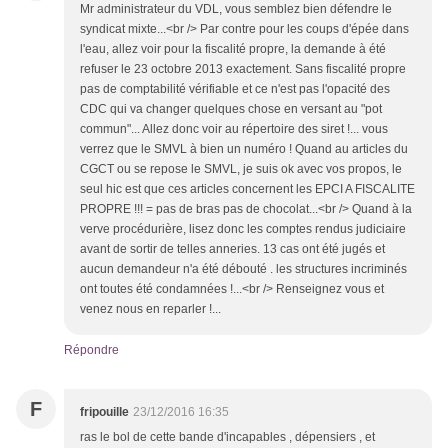
Mr administrateur du VDL, vous semblez bien défendre le
syndicat mixte...<br /> Par contre pour les coups d'épée dans
l'eau, allez voir pour la fiscalité propre, la demande à été
refuser le 23 octobre 2013 exactement. Sans fiscalité propre
pas de comptabilité vérifiable et ce n'est pas l'opacité des
CDC qui va changer quelques chose en versant au "pot
commun"... Allez donc voir au répertoire des siret !... vous
verrez que le SMVL à bien un numéro ! Quand au articles du
CGCT ou se repose le SMVL, je suis ok avec vos propos, le
seul hic est que ces articles concernent les EPCI A FISCALITE
PROPRE !!! = pas de bras pas de chocolat...<br /> Quand à la
verve procédurière, lisez donc les comptes rendus judiciaire
avant de sortir de telles anneries. 13 cas ont été jugés et
aucun demandeur n'a été débouté . les structures incriminés
ont toutes été condamnées !...<br /> Renseignez vous et
venez nous en reparler !...
Répondre
F
fripouille
23/12/2016 16:35
ras le bol de cette bande d'incapables , dépensiers , et