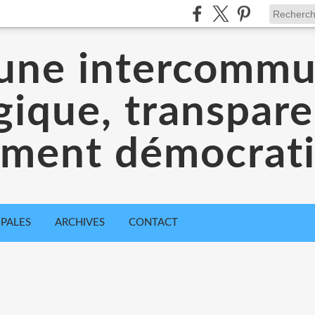
une intercommu
gique, transpare
iment démocrat
IPALES
ARCHIVES
CONTACT