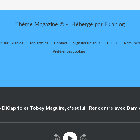
Thème Magazine © - Hébergé par
Eklablog
it sur Eklablog
Top articles
Contact
Signaler un abus
C.G.U.
Rémunérat
Préférences cookies
 DiCaprio et Tobey Maguire, c'est lui ! Rencontre avec Dam