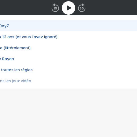
 DayZ
 a 13 ans (et vous l'avez ignoré)
e (littéralement)
im Rayan
 toutes les règles
s les jeux vidéo
us choquant de Rockstar ? - Le scandale BULLY
e plus moche de Steam
du RÊVE tourne au CAUCHEMAR
pendant 8 heures
it… à tort