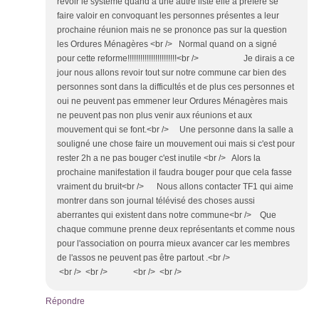
revoir le système quand a une autre liste elle a préféré se
faire valoir en convoquant les personnes présentes a leur
prochaine réunion mais ne se prononce pas sur la question
les Ordures Ménagères <br /> Normal quand on a signé
pour cette reforme!!!!!!!!!!!!!!!!!!!!!!!<br /> Je dirais a ce
jour nous allons revoir tout sur notre commune car bien des
personnes sont dans la difficultés et de plus ces personnes et
oui ne peuvent pas emmener leur Ordures Ménagères mais
ne peuvent pas non plus venir aux réunions et aux
mouvement qui se font.<br /> Une personne dans la salle a
souligné une chose faire un mouvement oui mais si c'est pour
rester 2h a ne pas bouger c'est inutile <br /> Alors la
prochaine manifestation il faudra bouger pour que cela fasse
vraiment du bruit<br /> Nous allons contacter TF1 qui aime
montrer dans son journal télévisé des choses aussi
aberrantes qui existent dans notre commune<br /> Que
chaque commune prenne deux représentants et comme nous
pour l'association on pourra mieux avancer car les membres
de l'assos ne peuvent pas être partout .<br />
<br /> <br /> <br /> <br />
Répondre