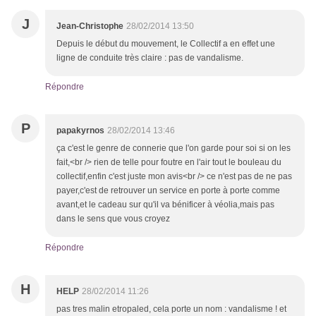
J
Jean-Christophe
28/02/2014 13:50
Depuis le début du mouvement, le Collectif a en effet une
ligne de conduite très claire : pas de vandalisme.
Répondre
P
papakyrnos
28/02/2014 13:46
ça c'est le genre de connerie que l'on garde pour soi si on les
fait,<br /> rien de telle pour foutre en l'air tout le bouleau du
collectif,enfin c'est juste mon avis<br /> ce n'est pas de ne pas
payer,c'est de retrouver un service en porte à porte comme
avant,et le cadeau sur qu'il va bénificer à véolia,mais pas
dans le sens que vous croyez
Répondre
H
HELP
28/02/2014 11:26
pas tres malin etropaled, cela porte un nom : vandalisme ! et