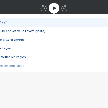
 DayZ
 a 13 ans (et vous l'avez ignoré)
e (littéralement)
im Rayan
 toutes les règles
s les jeux vidéo
us choquant de Rockstar ? - Le scandale BULLY
e plus moche de Steam
du RÊVE tourne au CAUCHEMAR
pendant 8 heures