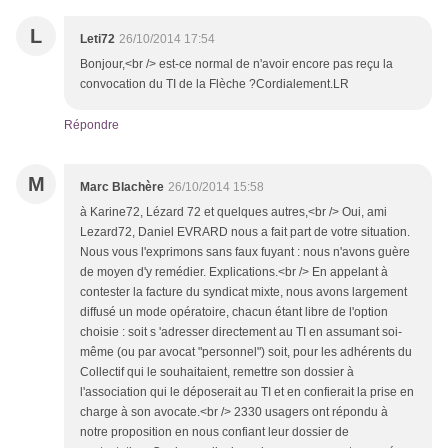
L
Leti72
26/10/2014 17:54
Bonjour,<br /> est-ce normal de n'avoir encore pas reçu la
convocation du TI de la Flèche ?Cordialement.LR
Répondre
M
Marc Blachère
26/10/2014 15:58
à Karine72, Lézard 72 et quelques autres,<br /> Oui, ami
Lezard72, Daniel EVRARD nous a fait part de votre situation.
Nous vous l'exprimons sans faux fuyant : nous n'avons guère
de moyen d'y remédier. Explications.<br /> En appelant à
contester la facture du syndicat mixte, nous avons largement
diffusé un mode opératoire, chacun étant libre de l'option
choisie : soit s 'adresser directement au TI en assumant soi-
même (ou par avocat "personnel") soit, pour les adhérents du
Collectif qui le souhaitaient, remettre son dossier à
l'association qui le déposerait au TI et en confierait la prise en
charge à son avocate.<br /> 2330 usagers ont répondu à
notre proposition en nous confiant leur dossier de