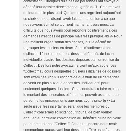
contestation. Quelques dizaines de personnes ont envoyé ou
déposé leur dossier directement au greffe du TI. Cela relevait
de leur droit le plus strict. Quelques uns regrettent aujourd'hui
ce choix ou nous disent l'avoir fait par inattention à ce que
nous avions écrit et se tournent maintenant vers nous. La
difficulté que nous avons pour répondre positivement à ces
demandes n'est pas de principe mais très pratique.<br /> Pour
une meilleur organisation des choses, le TI a décidé de
regrouper les dossiers en deux séries d'audiences bien
distinctes. L'une concerne les dossiers déposés de façon
individuelle. L'autre, les dossiers déposés par l'entremise du
Collectif. Dès lors notre avocate ne vient qu'aux audiences
"Collectif" au cours desquelles plusieurs dizaines de dossiers
sont examinés.<br /> Il est hors de question de lui demander
de venir en plus aux audiences des "individuels" pour
seulement quelques dossiers. Cela conduirait à faire exploser
le montant des honoraires et à ne plus pouvoir assumer pour
personne les engagements que nous avons pris.<br /> La
seule issue, très incertaine, serait que les membres du
Collectif concernés sollicitent du tribunal de bien vouloir
annuler leur actuelle convocation au bénéfice d'une nouvelle
pour une audience "Collectif". Faudrait-il encore nous avoir
communiqué auparavant leur dossier et s'être assuré auprès