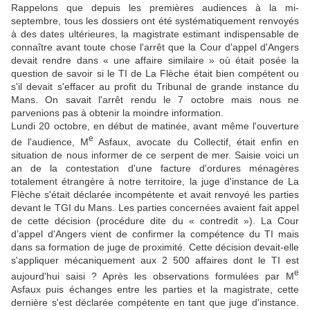
Rappelons que depuis les premières audiences à la mi-
septembre, tous les dossiers ont été systématiquement renvoyés
à des dates ultérieures, la magistrate estimant indispensable de
connaître avant toute chose l'arrêt que la Cour d'appel d'Angers
devait rendre dans « une affaire similaire » où était posée la
question de savoir si le TI de La Flèche était bien compétent ou
s'il devait s'effacer au profit du Tribunal de grande instance du
Mans. On savait l'arrêt rendu le 7 octobre mais nous ne
parvenions pas à obtenir la moindre information.
Lundi 20 octobre, en début de matinée, avant même l'ouverture
e
de l'audience, M
Asfaux, avocate du Collectif, était enfin en
situation de nous informer de ce serpent de mer. Saisie voici un
an de la contestation d'une facture d'ordures ménagères
totalement étrangère à notre territoire, la juge d'instance de La
Flèche s'était déclarée incompétente et avait renvoyé les parties
devant le TGI du Mans. Les parties concernées avaient fait appel
de cette décision (procédure dite du « contredit »). La Cour
d’appel d'Angers vient de confirmer la compétence du TI mais
dans sa formation de juge de proximité. Cette décision devait-elle
s'appliquer mécaniquement aux 2 500 affaires dont le TI est
e
aujourd'hui saisi ? Après les observations formulées par M
Asfaux puis échanges entre les parties et la magistrate, cette
dernière s'est déclarée compétente en tant que juge d'instance.