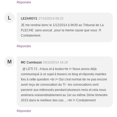
Répondre
L
LEZARD72
27/10/2014 09:23
JE me rendrai donc le 1/12/2014 à 9h30 au Tribunal de La
FLECHE sans avocat , pour la meme cause que vous !!!
Cordialement .
Répondre
M
MC Cambuzat
26/10/2014 18:18
@ LETI 72 - A tous et à toutes<br /> Nous avons déjà
communiqué à ce sujet à travers ce blog et répondu maintes
fois à cette question.<br /> Oui c'est normal de ne pas encore
avoir reçu de convocation du TI - les convocations vont
parvenir aux intéressés pendant plusieurs mois et cela nous
amènera vraisemblablement au 1er ou même 2ème trimestre
2015 dans le meilleur des cas.....<br /> Cordialement
Répondre