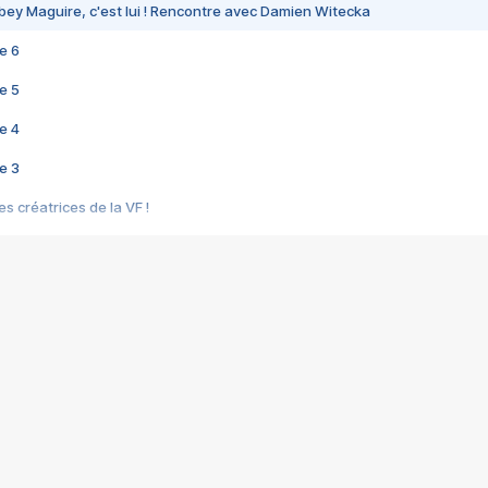
bey Maguire, c'est lui ! Rencontre avec Damien Witecka
e 6
e 5
e 4
e 3
s créatrices de la VF !
e 2
e 1
e Mektoub My Love arrive enfin ! Rencontre avec Shaïn Boumedine et Sal
i : après Toni en famille
elle réalise le bouleversant Dites lui que je l'aime
ais ! Rencontre autour de Vie privée de Rebecca Zlotowski
 de Marguerite, Grave... Rencontre avec Ella Rumpf